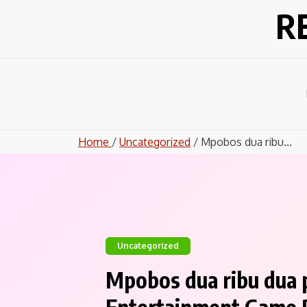
Skip
R
to
content
Home
/
Uncategorized
/ Mpobos dua ribu...
Uncategorized
Mpobos dua ribu dua p