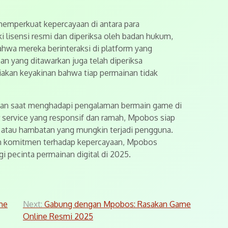
emperkuat kepercayaan di antara para
i lisensi resmi dan diperiksa oleh badan hukum,
hwa mereka berinteraksi di platform yang
an yang ditawarkan juga telah diperiksa
diakan keyakinan bahwa tiap permainan tidak
man saat menghadapi pengalaman bermain game di
service yang responsif dan ramah, Mpobos siap
tau hambatan yang mungkin terjadi pengguna.
dan komitmen terhadap kepercayaan, Mpobos
 pecinta permainan digital di 2025.
me
Next:
Gabung dengan Mpobos: Rasakan Game
Online Resmi 2025