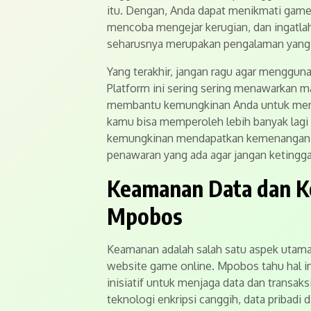
itu. Dengan, Anda dapat menikmati game t
mencoba mengejar kerugian, dan ingatl
seharusnya merupakan pengalaman yan
Yang terakhir, jangan ragu agar menggun
Platform ini sering sering menawarkan
membantu kemungkinan Anda untuk men
kamu bisa memperoleh lebih banyak lag
kemungkinan mendapatkan kemenangan. J
penawaran yang ada agar jangan ketingg
Keamanan Data dan Ke
Mpobos
Keamanan adalah salah satu aspek utama
website game online. Mpobos tahu hal i
inisiatif untuk menjaga data dan trans
teknologi enkripsi canggih, data pribadi d