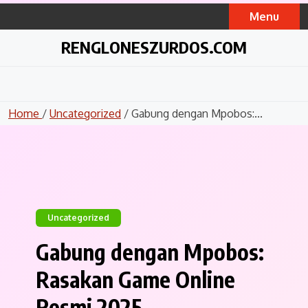
Skip
Menu
to
content
RENGLONESZURDOS.COM
Home
/
Uncategorized
/ Gabung dengan Mpobos:...
Uncategorized
Gabung dengan Mpobos:
Rasakan Game Online
Resmi 2025