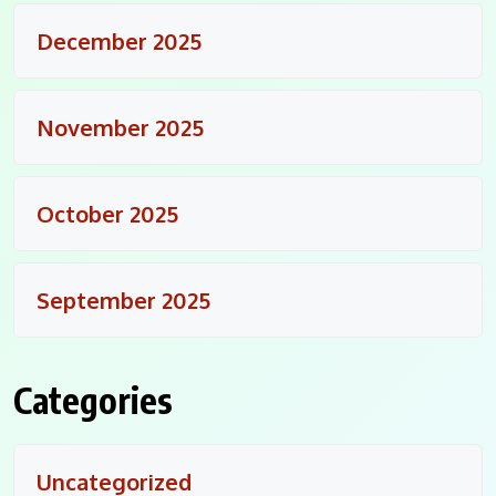
December 2025
November 2025
October 2025
September 2025
Categories
Uncategorized