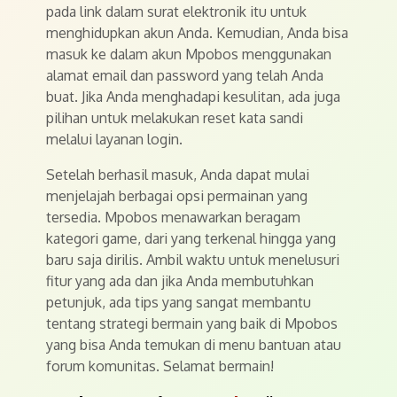
pada link dalam surat elektronik itu untuk
menghidupkan akun Anda. Kemudian, Anda bisa
masuk ke dalam akun Mpobos menggunakan
alamat email dan password yang telah Anda
buat. Jika Anda menghadapi kesulitan, ada juga
pilihan untuk melakukan reset kata sandi
melalui layanan login.
Setelah berhasil masuk, Anda dapat mulai
menjelajah berbagai opsi permainan yang
tersedia. Mpobos menawarkan beragam
kategori game, dari yang terkenal hingga yang
baru saja dirilis. Ambil waktu untuk menelusuri
fitur yang ada dan jika Anda membutuhkan
petunjuk, ada tips yang sangat membantu
tentang strategi bermain yang baik di Mpobos
yang bisa Anda temukan di menu bantuan atau
forum komunitas. Selamat bermain!