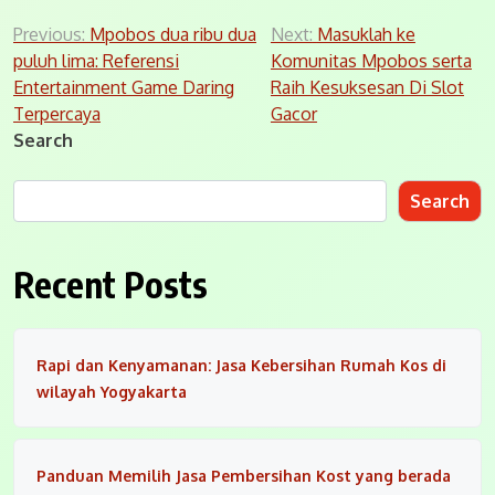
Post
Previous:
Mpobos dua ribu dua
Next:
Masuklah ke
puluh lima: Referensi
Komunitas Mpobos serta
navigation
Entertainment Game Daring
Raih Kesuksesan Di Slot
Terpercaya
Gacor
Search
Search
Recent Posts
Rapi dan Kenyamanan: Jasa Kebersihan Rumah Kos di
wilayah Yogyakarta
Panduan Memilih Jasa Pembersihan Kost yang berada