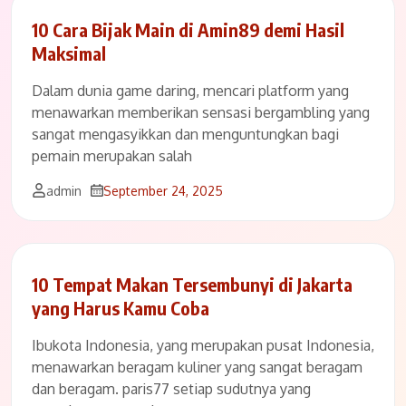
10 Cara Bijak Main di Amin89 demi Hasil
Maksimal
Dalam dunia game daring, mencari platform yang
menawarkan memberikan sensasi bergambling yang
sangat mengasyikkan dan menguntungkan bagi
pemain merupakan salah
admin
September 24, 2025
10 Tempat Makan Tersembunyi di Jakarta
yang Harus Kamu Coba
Ibukota Indonesia, yang merupakan pusat Indonesia,
menawarkan beragam kuliner yang sangat beragam
dan beragam. paris77 setiap sudutnya yang