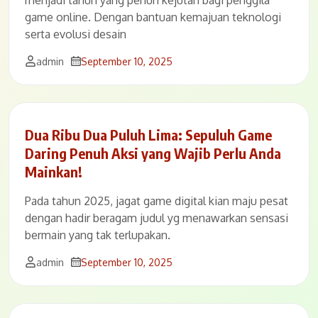
game online. Dengan bantuan kemajuan teknologi
serta evolusi desain
admin
September 10, 2025
Dua Ribu Dua Puluh Lima: Sepuluh Game
Daring Penuh Aksi yang Wajib Perlu Anda
Mainkan!
Pada tahun 2025, jagat game digital kian maju pesat
dengan hadir beragam judul yg menawarkan sensasi
bermain yang tak terlupakan.
admin
September 10, 2025