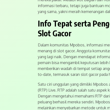
informasi terbaru, tetapi juga bantuan m
yang sama, yakni meraih kemenangan dal
Info Tepat serta Pen
Slot Gacor
Dalam komunitas Mpobos, informasi me
menang di slot gacor. Anggota komunita
yang lagi naik. Dengan mendapat informas
pemain bisa mengambil keputusan lebih b
memberikan wadah di tempat setiap angg
to-date, termasuk saran slot gacor pada ha
Satu ciri unggulan yang dimiliki Mpobos 
(RTP) Live. RTP adalah salah satu aspek 
Dengan mengetahui memahami RTP dari 
peluang berhasil mereka sendiri. Mpobos
melainkan menyebarkan metode untuk m