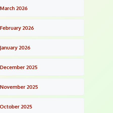
March 2026
February 2026
January 2026
December 2025
November 2025
October 2025