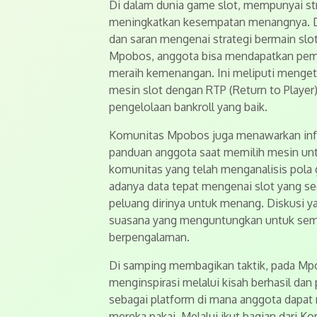
Di dalam dunia game slot, mempunyai str
meningkatkan kesempatan menangnya. D
dan saran mengenai strategi bermain slot
Mpobos, anggota bisa mendapatkan pema
meraih kemenangan. Ini meliputi menget
mesin slot dengan RTP (Return to Player
pengelolaan bankroll yang baik.
Komunitas Mpobos juga menawarkan infor
panduan anggota saat memilih mesin unt
komunitas yang telah menganalisis po
adanya data tepat mengenai slot yang s
peluang dirinya untuk menang. Diskusi y
suasana yang menguntungkan untuk semua
berpengalaman.
Di samping membagikan taktik, pada Mpob
menginspirasi melalui kisah berhasil da
sebagai platform di mana anggota dapat 
mereka pakai. Melalui ikut bagian dari 