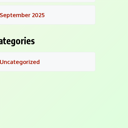
September 2025
ategories
Uncategorized