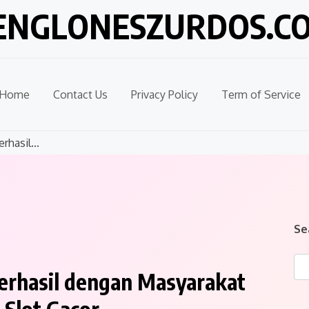
ENGLONESZURDOS.C
Home
Contact Us
Privacy Policy
Term of Service
hasil...
Se
erhasil dengan Masyarakat