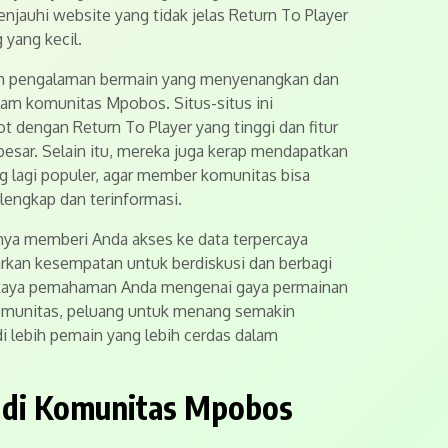
njauhi website yang tidak jelas Return To Player
yang kecil.
an pengalaman bermain yang menyenangkan dan
am komunitas Mpobos. Situs-situs ini
 dengan Return To Player yang tinggi dan fitur
sar. Selain itu, mereka juga kerap mendapatkan
g lagi populer, agar member komunitas bisa
lengkap dan terinformasi.
ya memberi Anda akses ke data terpercaya
arkan kesempatan untuk berdiskusi dan berbagi
erkaya pemahaman Anda mengenai gaya permainan
 komunitas, peluang untuk menang semakin
lebih pemain yang lebih cerdas dalam
 di Komunitas Mpobos