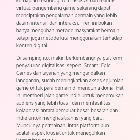
kemajuan teknologi termasuk AI dan realitas
virtual, pengembang game sekarang dapat
menciptakan pengalaman bermain yang lebih
dalam intensif dan interaksi. Tren ini bukan
hanya mengubah metode masyarakat bermain,
tetapi juga metode kita menggunakan terhadap
konten digital.
Di samping itu, makin berkembangnya platform
penyaluran digitalisasi seperti Steam, Epic
Games dan layanan yang mengandalkan
langganan, sudah meningkatkan akses sejumlah
game untuk para pemain di mendunia dunia. Hal
ini memberi jalan game indie untuk menemukan
audiens yang lebih luas , dan memfasilitasi
kolaborasi antara pembuat besar-besaran dan
indie untuk menghasilkan isi yang baru.
Munculnya permainan lintas platform pun
adalah aspek krusial untuk meneguhkan