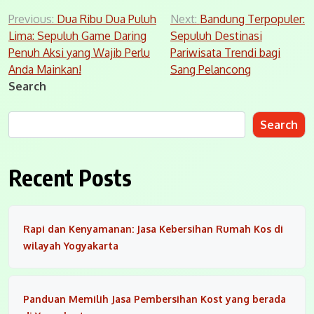
Post
Previous:
Dua Ribu Dua Puluh
Next:
Bandung Terpopuler:
Lima: Sepuluh Game Daring
Sepuluh Destinasi
navigation
Penuh Aksi yang Wajib Perlu
Pariwisata Trendi bagi
Anda Mainkan!
Sang Pelancong
Search
Search
Recent Posts
Rapi dan Kenyamanan: Jasa Kebersihan Rumah Kos di
wilayah Yogyakarta
Panduan Memilih Jasa Pembersihan Kost yang berada