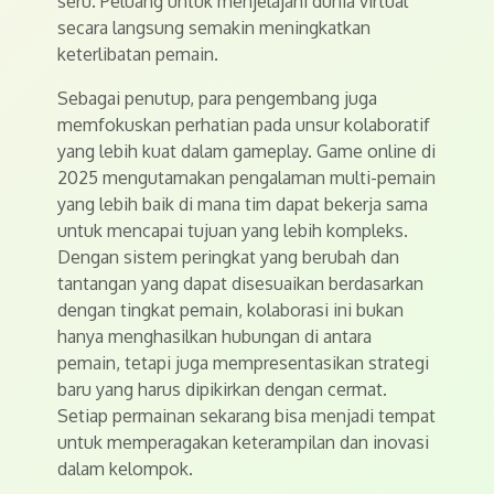
seru. Peluang untuk menjelajahi dunia virtual
secara langsung semakin meningkatkan
keterlibatan pemain.
Sebagai penutup, para pengembang juga
memfokuskan perhatian pada unsur kolaboratif
yang lebih kuat dalam gameplay. Game online di
2025 mengutamakan pengalaman multi-pemain
yang lebih baik di mana tim dapat bekerja sama
untuk mencapai tujuan yang lebih kompleks.
Dengan sistem peringkat yang berubah dan
tantangan yang dapat disesuaikan berdasarkan
dengan tingkat pemain, kolaborasi ini bukan
hanya menghasilkan hubungan di antara
pemain, tetapi juga mempresentasikan strategi
baru yang harus dipikirkan dengan cermat.
Setiap permainan sekarang bisa menjadi tempat
untuk memperagakan keterampilan dan inovasi
dalam kelompok.