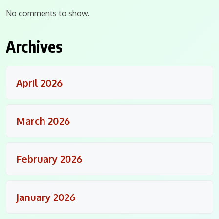
No comments to show.
Archives
April 2026
March 2026
February 2026
January 2026