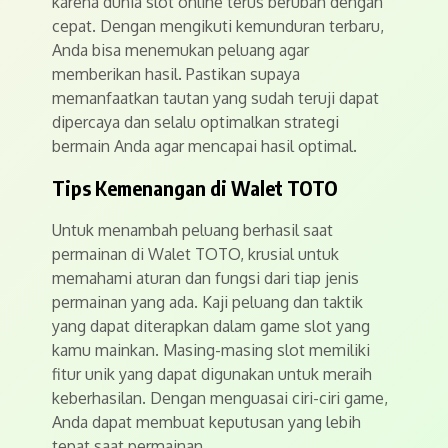
karena dunia slot online terus berubah dengan
cepat. Dengan mengikuti kemunduran terbaru,
Anda bisa menemukan peluang agar
memberikan hasil. Pastikan supaya
memanfaatkan tautan yang sudah teruji dapat
dipercaya dan selalu optimalkan strategi
bermain Anda agar mencapai hasil optimal.
Tips Kemenangan di Walet TOTO
Untuk menambah peluang berhasil saat
permainan di Walet TOTO, krusial untuk
memahami aturan dan fungsi dari tiap jenis
permainan yang ada. Kaji peluang dan taktik
yang dapat diterapkan dalam game slot yang
kamu mainkan. Masing-masing slot memiliki
fitur unik yang dapat digunakan untuk meraih
keberhasilan. Dengan menguasai ciri-ciri game,
Anda dapat membuat keputusan yang lebih
tepat saat permainan.