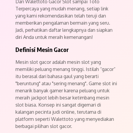
Dari Walettoto Gacor Slot sampai Toto
Terpercaya yang mudah menang, setiap link
yang kami rekomendasikan telah teruji dan
memberikan pengalaman bermain yang seru.
Jadi, perhatikan daftar lengkapnya dan siapkan
diri Anda untuk meraih kemenangan!
Definisi Mesin Gacor
Mesin slot gacor adalah mesin slot yang
memiliki peluang menang tinggi. Istilah “gacor”
itu berasal dari bahasa gaul yang berarti
"beruntung" atau "sering menang". Game slot ini
menarik banyak gamer karena peluang untuk
meraih jackpot lebih besar ketimbang mesin
slot biasa. Konsep ini sangat digemari di
kalangan pecinta judi online, terutama di
platform seperti Walettoto yang menyediakan
berbagai pilihan slot gacor.