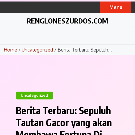
Skip
Menu
to
content
RENGLONESZURDOS.COM
Home
/
Uncategorized
/ Berita Terbaru: Sepuluh...
Uncategorized
Berita Terbaru: Sepuluh
Tautan Gacor yang akan
Membawa Fortuna Di