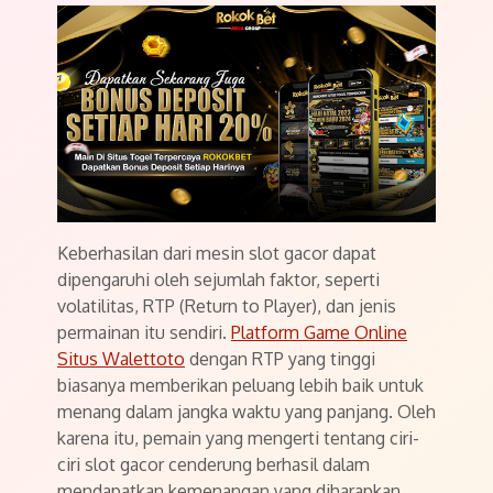
Keberhasilan dari mesin slot gacor dapat
dipengaruhi oleh sejumlah faktor, seperti
volatilitas, RTP (Return to Player), dan jenis
permainan itu sendiri.
Platform Game Online
Situs Walettoto
dengan RTP yang tinggi
biasanya memberikan peluang lebih baik untuk
menang dalam jangka waktu yang panjang. Oleh
karena itu, pemain yang mengerti tentang ciri-
ciri slot gacor cenderung berhasil dalam
mendapatkan kemenangan yang diharapkan.