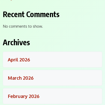
Recent Comments
No comments to show.
Archives
April 2026
March 2026
February 2026