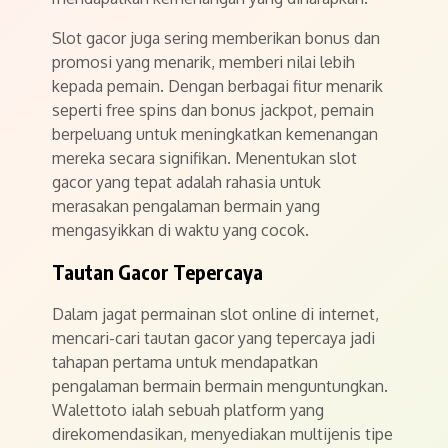
Slot gacor juga sering memberikan bonus dan
promosi yang menarik, memberi nilai lebih
kepada pemain. Dengan berbagai fitur menarik
seperti free spins dan bonus jackpot, pemain
berpeluang untuk meningkatkan kemenangan
mereka secara signifikan. Menentukan slot
gacor yang tepat adalah rahasia untuk
merasakan pengalaman bermain yang
mengasyikkan di waktu yang cocok.
Tautan Gacor Tepercaya
Dalam jagat permainan slot online di internet,
mencari-cari tautan gacor yang tepercaya jadi
tahapan pertama untuk mendapatkan
pengalaman bermain bermain menguntungkan.
Walettoto ialah sebuah platform yang
direkomendasikan, menyediakan multijenis tipe