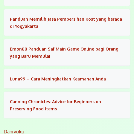
Panduan Memilih Jasa Pembersihan Kost yang berada
di Yogyakarta
Emon88 Panduan Saf Main Game Online bagi Orang
yang Baru Memulai
Luna99 – Cara Meningkatkan Keamanan Anda
Canning Chronicles: Advice for Beginners on
Preserving Food Items
Danryoku