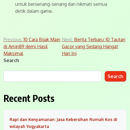
untuk bersenang-senang dan nikmati semua
detik dalam game.
Post
Previous:
10 Cara Bijak Main
Next:
Berita Terbaru: 10 Tautan
di Amin89 demi Hasil
Gacor yang Sedang Hangat
navigation
Maksimal
Hari Ini
Search
Search
Recent Posts
Rapi dan Kenyamanan: Jasa Kebersihan Rumah Kos di
wilayah Yogyakarta